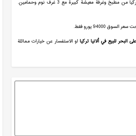
تتكون شقة دوبلكس مطلة على البحر للبيع في ألانيا تركيا من مطبخ وغرفة معيشة كبيرة مع 3 غرف نوم وحمامين.
وق 94000 يورو فقط.
البحر للبيع في ألانيا تركيا
او الاستفسار عن خيارات مماثلة