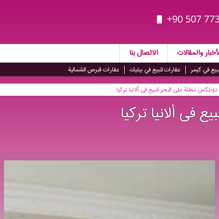
+90 507 773
أخبار والمقالات
الاتصال بنا
بيع في كيمر
عقارات للبيع في بيليك
عقارات قبرص الشمالية
وبلكس مطلة على البحر للبیع فی ألانیا تركیا
 فی ألانیا تركیا