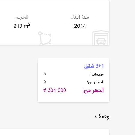
سنة البناء
الحجم
2
210 m
2014
3+1 شقق
0
حمامات:
0
الحجم من:
السعر من:
334,000 €
وصف