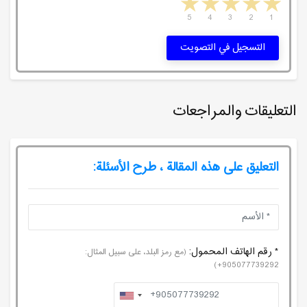
5 stars
4 stars
3 stars
2 stars
1 star
5
4
3
2
1
التسجيل في التصويت
التعليقات والمراجعات
التعليق على هذه المقالة ، طرح الأسئلة:
* رقم الهاتف المحمول:
(مع رمز البلد، على سبيل المثال:
905077739292+)