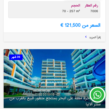
رقم العقار
الحجم
70 - 257 m²
7006
السعر من 121,500 €
إقرأ المزيد
36 شهر
شقق فاخرة مطلة على البحر بمنتجع متطور للبیع بالقرب من
سنتر ألانیا