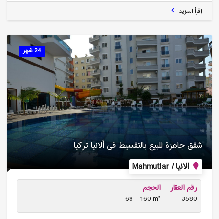
إقرأ المزيد
24 شهر
شقق جاهزة للبیع بالتقسیط فی ألانیا تركیا
الانيا / Mahmutlar
رقم العقار
الحجم
68 - 160 m²
3580