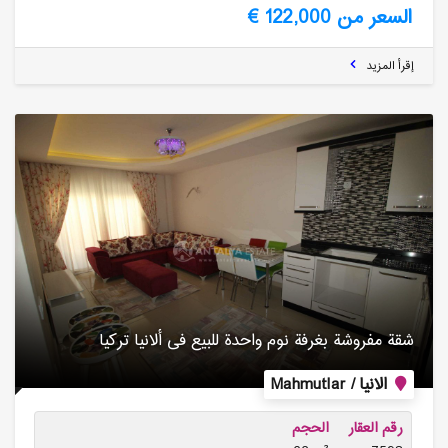
السعر من 122,000 €
إقرأ المزيد
شقة مفروشة بغرفة نوم واحدة للبیع فی ألانیا تركیا
الانيا / Mahmutlar
رقم العقار
الحجم