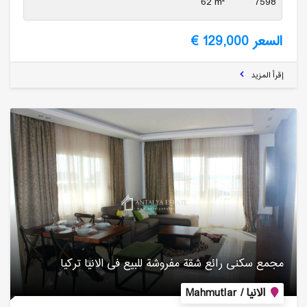
62 m²
7598
السعر 129,000 €
إقرأ المزيد
مجمع سكنی رائع شقة مفروشة للبیع فی الانیا تركیا
الانيا / Mahmutlar