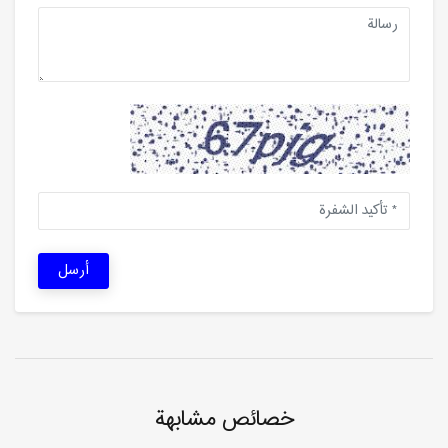
أرسل
خصائص مشابهة