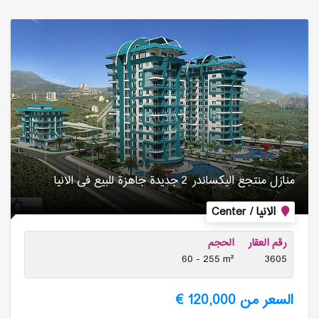
منازل منتجع الیكساندر 2 جدیدة جاهزة للبیع فی الانیا
الانيا / Center
رقم العقار
الحجم
60 - 255 m²
3605
السعر من 120,000 €