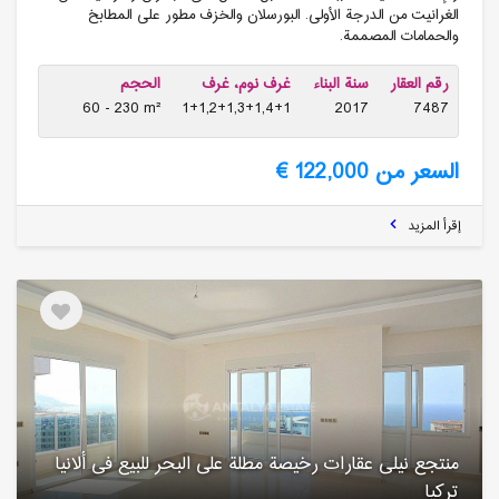
الغرانيت من الدرجة الأولى. البورسلان والخزف مطور على المطابخ
والحمامات المصممة.
رقم العقار
سنة البناء
غرف نوم، غرف
الحجم
60 - 230 m²
1+1,2+1,3+1,4+1
2017
7487
السعر من 122,000 €
إقرأ المزيد
منتجع نیلی عقارات رخیصة مطلة على البحر للبیع فی ألانیا
تركیا