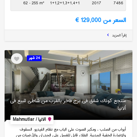
62 - 255 m²
1+1,2+1,3+1,4+1
2017
7486
السعر من 129,000 €
إقرأ المزيد
24 شهر
منتجع كوناك شقق فی برج فاخر بالقرب من شاطئ للبیع فی
ألانیا
الانيا / Mahmutlar
أبواب من الصلب ، ومكبر الصوت على الباب مع نظام الفيديو. السقوف
والإضاءة الخفية المدببة. الطلاء قابل للغسل على الجدران والأرضيات من