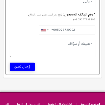
* رقم الهاتف المحمول:
(مع رمز البلد، على سبيل المثال:
905077739292+)
إرسال تعليق
الصفحة الرئيسية
|
الخدمات التی تقدمها
|
شراء عقار فى تركيا
|
تابو