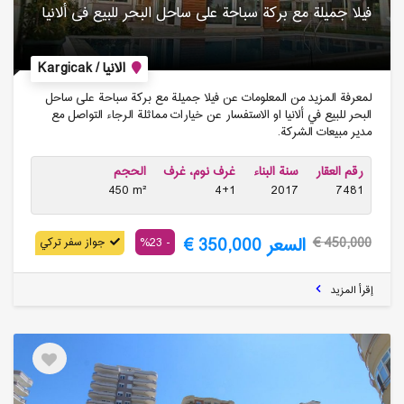
فیلا جمیلة مع بركة سباحة على ساحل البحر للبیع فی ألانیا
الانيا / Kargicak
لمعرفة المزيد من المعلومات عن فيلا جميلة مع بركة سباحة على ساحل
البحر للبيع في ألانيا او الاستفسار عن خيارات مماثلة الرجاء التواصل مع
مدير مبيعات الشركة.
رقم العقار
سنة البناء
غرف نوم، غرف
الحجم
450 m²
4+1
2017
7481
السعر 350,000 €
- 23%
450,000 €
جواز سفر تركي
إقرأ المزيد