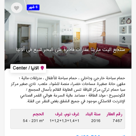
6 شهر
منتجع الیت مارینا عقارات فاخرة على البحر للبیع فی ألانیا
الانيا / Center
حمام سباحة خارجي وداخلي ، حمام سباحة للأطفال ، منزلقات مائية ؛
مقهى حانة صغيرة. مساحات خضراء منصة للشواء. ملعب. نادي صغير مركز
سبا حمام تركي مركز اللياقة تنس الطاولة القائم بأعمال المجمع /
الكونسيرج ؛ مولد الطاقة ؛ مصاعد عالية السرعة هوائي القمر الصناعي
الإنترنت اللاسلكي موجود في جميع الشقق بغض النظر عن الفئة.
رقم العقار
سنة البناء
غرف نوم، غرف
الحجم
54 - 231 m²
1+1,2+1,3+1,4+1
2016
7467