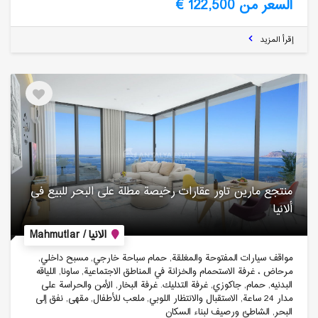
السعر من 122,500 €
إقرأ المزيد
منتجع مارین تاور عقارات رخیصة مطلة على البحر للبیع فی
ألانیا
الانيا / Mahmutlar
مواقف سيارات المفتوحة والمغلقة, حمام سباحة خارجي, مسبح داخلي,
مرحاض ، غرفة الاستحمام والخزانة في المناطق الاجتماعية, ساونا, اللياقه
البدنيه, حمام, جاكوزي, غرفة التدليك. غرفة البخار, الأمن والحراسة على
مدار 24 ساعة, الاستقبال والانتظار اللوبي, ملعب للأطفال, مقهى, نفق إلى
البحر, الشاطئ ورصيف لبناء السكان