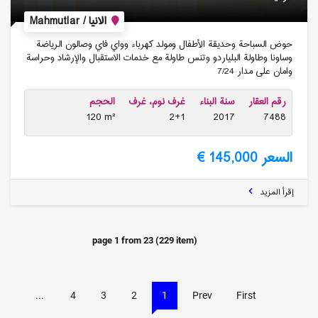
الانيا / Mahmutlar
حوض السباحة وحديقة الأطفال ومولد كهرباء وواي فاي وصالون الرياضة
وساونا وطاولة البلياردو وتنس طاولة مع خدمات الاستقبال والإرشاد وحراسة
وامان على مدار 7/24
رقم العقار
سنة البناء
غرف نوم، غرف
الحجم
120 m²
2+1
2017
7488
السعر 145,000 €
إقرأ المزيد
page
1
from
23
(
229
item)
...
4
3
2
1
Prev
First