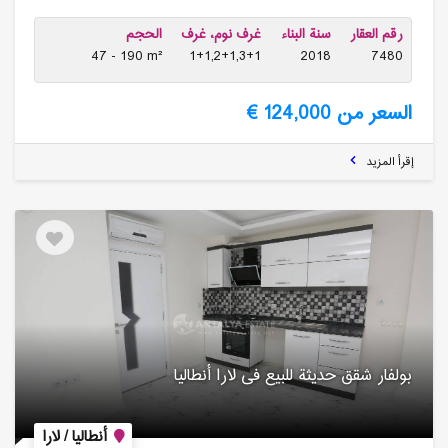
رقم العقار
سنة البناء
غرف نوم، غرف
الحجم
47 - 190 m²
1+1,2+1,3+1
2018
7480
السعر من 124,000 €
إقرأ المزيد
بولفار شقق حدیثة للبیع فی لارا أنطالیا
أنطاليا / لارا