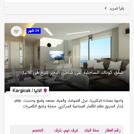
إقرأ المزيد
24 شهر
شقق كوناك الساحلیة على شاطئ البحر للبیع فی ألانیا
الانيا / Kargicak
واجهة مضادة للبكتيريا، عزل الضوضاء والمياه. مصعد واسع وحديث. نظام
إنذار الحريق نظام الأقمار الصناعية المركزي. حماية وتتبع الكاميرات
رقم العقار
سنة البناء
غرف نوم، غرف
الحجم