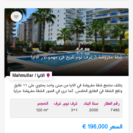
شقة مفروشة 3 غرف نوم للبیع فی مهموتلار الانیا
الانيا / Mahmutlar
يتئلف منتجع شقة مفروشة في الانيا من مبنى واحد يحتوي على 11 طابق
وتقع الشقة في الطابق الخامس, كما نرى في الصور الشقة مفروشة جزئياً.
رقم العقار
سنة البناء
غرف نوم، غرف
الحجم
120 m²
3+1
2005
7485
السعر 196,000 €