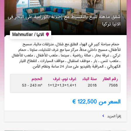
شقق مذهلة للبیع بالتقسیط مع إطلالة بانورامیة على البحر فی
الانیا تركیا
الانيا / Mahmutlar
حمام سباحة كبير في الهواء الطلق مع شلال، منزلقات مائية، مسبح
للأطفال، مسبح داخلي مدفأ، مركز سبا مع غرف للتدليك، ساونا ، حمام
تركي ، غرفة بخار ، صالة رياضية ، سينما ، ملعب للأطفال ، ملعب للأطفال
، ملعب تنس ، بار ، موظف استقبال ، مواقف السيارات ، انقطاع التيار
الكهربائي ، المراقبة بالفيديو على مدار 24 ساعة ونظام الأمن.
رقم العقار
سنة البناء
غرف نوم، غرف
الحجم
53 - 243 m²
1+1,2+1,3+1,4+1
2018
7568
السعر من 122,500 €
إقرأ المزيد