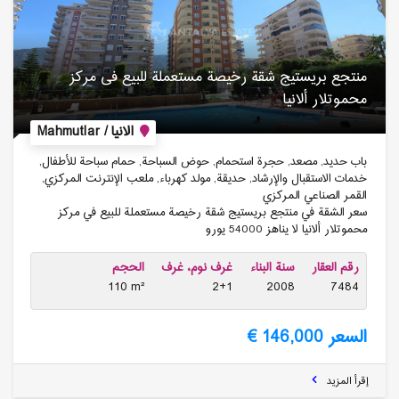
منتجع بریستیج شقة رخیصة مستعملة للبیع فی مركز
محموتلار ألانیا
الانيا / Mahmutlar
باب حديد, مصعد, حجرة استحمام, حوض السباحة, حمام سباحة للأطفال,
خدمات الاستقبال والإرشاد, حديقة, مولد كهرباء, ملعب الإنترنت المركزي,
القمر الصناعي المركزي
سعر الشقة في منتجع بريستيج شقة رخيصة مستعملة للبيع في مركز
محموتلار ألانيا لا يناهز 54000 يورو
رقم العقار
سنة البناء
غرف نوم، غرف
الحجم
110 m²
2+1
2008
7484
السعر 146,000 €
إقرأ المزيد