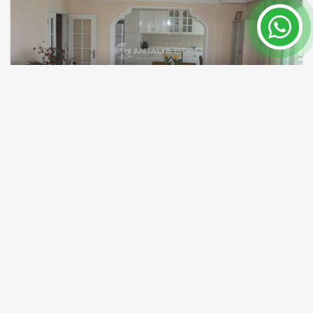
شقة مفروشة 3 غرف نوم بسعر مخفض للبیع فی ألانیا تركیا
الانيا / Mahmutlar
رقم العقار
الحجم
176 m²
7494
السعر 189,000 €
إقرأ المزيد