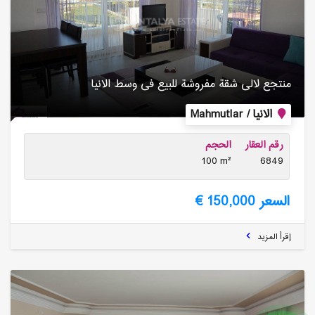
منتجع لالی شقة مفروشة للبیع فی وسط الانیا
الانيا / Mahmutlar
رقم العقار
الحجم
100 m²
6849
السعر 150,000 €
إقرأ المزيد