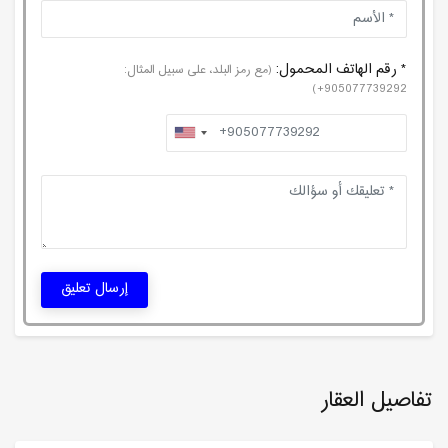
* رقم الهاتف المحمول:
(مع رمز البلد، على سبيل المثال:
905077739292+)
إرسال تعليق
تفاصيل العقار