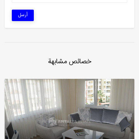
أرسل
خصائص مشابهة