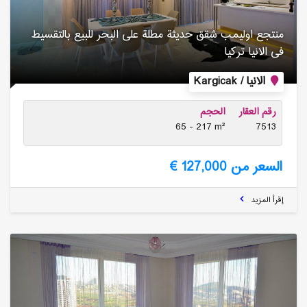
منتجع اولیمب شقق حدیثة مطلة على البحر للبیع بالتقسیط
فی الانیا تركیا
الانيا / Kargicak
رقم العقار
الحجم
65 - 217 m²
7513
السعر من 127,000 €
إقرأ المزيد