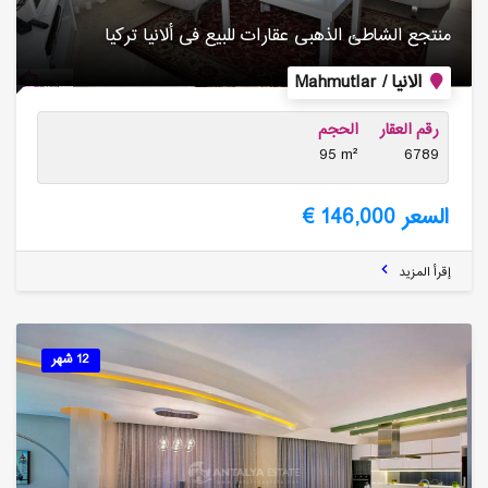
منتجع الشاطئ الذهبی عقارات للبیع فی ألانیا تركیا
الانيا / Mahmutlar
رقم العقار
الحجم
95 m²
6789
السعر 146,000 €
إقرأ المزيد
12 شهر