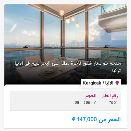
منتجع بلو ستار شقق فاخرة مطلة على البحر للبیع فی الانیا
تركیا
الانيا / Kargicak
رقم العقار
الحجم
88 - 285 m²
7501
السعر من 147,000 €