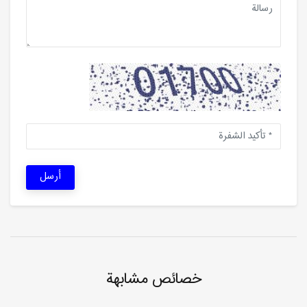
أرسل
خصائص مشابهة