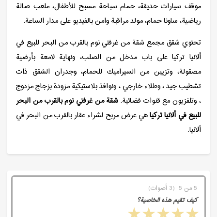
موقف سيارات حديقة، حمام سباحة مسبح للأطفال، ملعب صالة
رياضية، ساونا حمام، مولد مراقبة وامن بالفيديو على مدار الساعة.
تحتوي شقق مجمع شقة من غرفتي نوم بالقرب من البحر للبيع في
ألانيا تركيا على باب مدخل من الصلب، ونهاية لامعة بأرضية
مصقولة، وتزيين من السيراميك للحمام، وجدران الشقق ذات
تشطيب جيد ، وطلاء خارجي ، ونوافذ بلاستيكية مزودة بزجاج مزدوج
، وتلفزيون مع قنوات فضائية.
شقة من غرفتي نوم بالقرب من البحر
للبيع في ألانيا تركيا
هي عرض مربح لشراء عقار بالقرب من البحر في
ألانيا.
5 من 5 (3 أصوات)
كيف تقيم هذه الخاصية؟
5 stars
4 stars
3 stars
2 stars
1 star