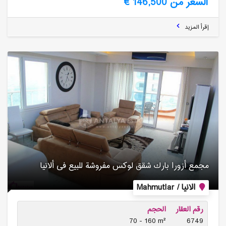
السعر من 146,500 €
إقرأ المزيد
مجمع أزورا بارك شقق لوكس مفروشة للبیع فی ألانیا
الانيا / Mahmutlar
رقم العقار
الحجم
70 - 160 m²
6749