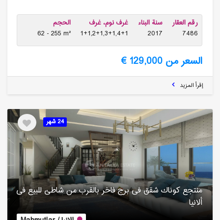
رقم العقار
سنة البناء
غرف نوم، غرف
الحجم
62 - 255 m²
1+1,2+1,3+1,4+1
2017
7486
السعر من 129,000 €
إقرأ المزيد
24 شهر
منتجع كوناك شقق فی برج فاخر بالقرب من شاطئ للبیع فی
ألانیا