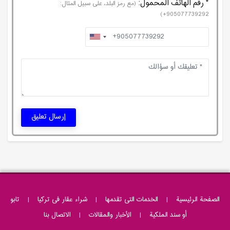
* رقم الهاتف المحمول:
(مع رمز البلد، على سبيل المثال:
905077739292+)
إرسال تعليق
الصفحة الرئيسية
|
الخدمات التی تقدمها
|
شراء عقار فى تركيا
|
تابو
أو سند الملکیة
|
الأخبار والمقالات
|
الاتصال بنا