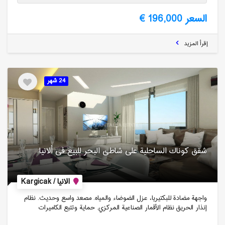
السعر 196,000 €
إقرأ المزيد
24 شهر
شقق كوناك الساحلیة على شاطئ البحر للبیع فی ألانیا
الانيا / Kargicak
واجهة مضادة للبكتيريا، عزل الضوضاء والمياه. مصعد واسع وحديث. نظام
إنذار الحريق نظام الأقمار الصناعية المركزي. حماية وتتبع الكاميرات