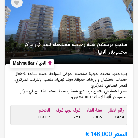
منتجع بریستیج شقة رخیصة مستعملة للبیع فی مركز
محموتلار ألانیا
الانيا / Mahmutlar
باب حديد, مصعد, حجرة استحمام, حوض السباحة, حمام سباحة للأطفال,
خدمات الاستقبال والإرشاد, حديقة, مولد كهرباء, ملعب الإنترنت المركزي,
القمر الصناعي المركزي
سعر الشقة في منتجع بريستيج شقة رخيصة مستعملة للبيع في مركز
محموتلار ألانيا لا يناهز 54000 يورو
رقم العقار
سنة البناء
غرف نوم، غرف
الحجم
110 m²
2+1
2008
7484
السعر 146,000 €