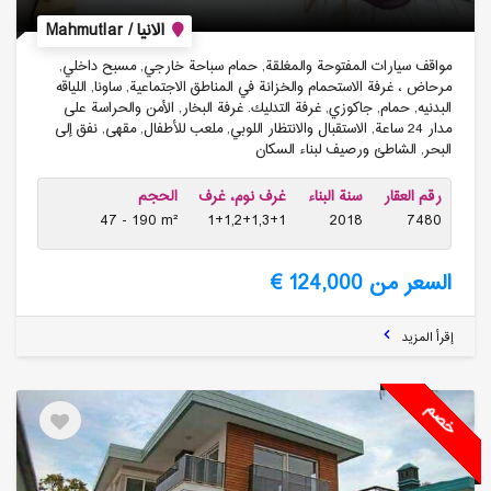
الانيا / Mahmutlar
مواقف سيارات المفتوحة والمغلقة, حمام سباحة خارجي, مسبح داخلي,
مرحاض ، غرفة الاستحمام والخزانة في المناطق الاجتماعية, ساونا, اللياقه
البدنيه, حمام, جاكوزي, غرفة التدليك. غرفة البخار, الأمن والحراسة على
مدار 24 ساعة, الاستقبال والانتظار اللوبي, ملعب للأطفال, مقهى, نفق إلى
البحر, الشاطئ ورصيف لبناء السكان
رقم العقار
سنة البناء
غرف نوم، غرف
الحجم
47 - 190 m²
1+1,2+1,3+1
2018
7480
السعر من 124,000 €
إقرأ المزيد
خصم