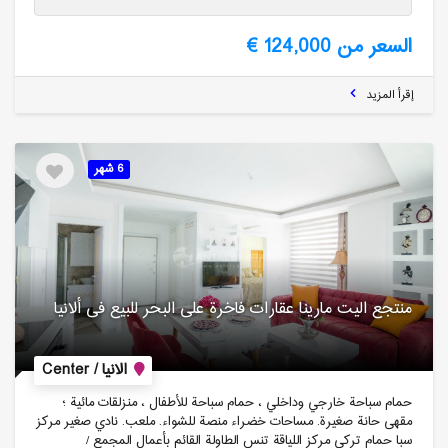
السعر من 124,000 €
إقرأ المزيد
6 شهر
منتجع الیت مارینا عقارات فاخرة على البحر للبیع فی ألانیا
الانيا / Center
حمام سباحة خارجي وداخلي ، حمام سباحة للأطفال ، منزلقات مائية ؛
مقهى حانة صغيرة. مساحات خضراء منصة للشواء. ملعب. نادي صغير مركز
سبا حمام تركي مركز اللياقة تنس الطاولة القائم بأعمال المجمع /