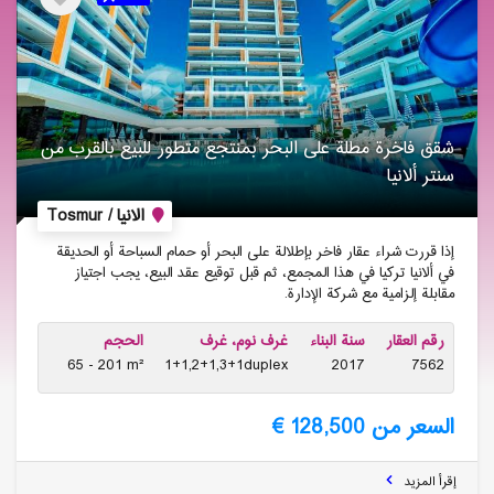
شقق فاخرة مطلة على البحر بمنتجع متطور للبیع بالقرب من
سنتر ألانیا
الانيا / Tosmur
إذا قررت شراء عقار فاخر بإطلالة على البحر أو حمام السباحة أو الحديقة
في ألانيا تركيا في هذا المجمع، ثم قبل توقيع عقد البيع، يجب اجتياز
مقابلة إلزامية مع شركة الإدارة.
رقم العقار
سنة البناء
غرف نوم، غرف
الحجم
65 - 201 m²
1+1,2+1,3+1duplex
2017
7562
السعر من 128,500 €
إقرأ المزيد