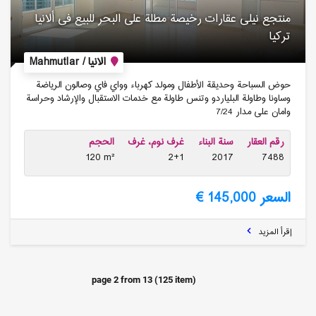
منتجع نیلی عقارات رخیصة مطلة على البحر للبیع فی ألانیا
تركیا
الانيا / Mahmutlar
حوض السباحة وحديقة الأطفال ومولد كهرباء وواي فاي وصالون الرياضة
وساونا وطاولة البلياردو وتنس طاولة مع خدمات الاستقبال والإرشاد وحراسة
وامان على مدار 7/24
رقم العقار
سنة البناء
غرف نوم، غرف
الحجم
120 m²
2+1
2017
7488
السعر 145,000 €
إقرأ المزيد
page
2
from
13
(
125
item)