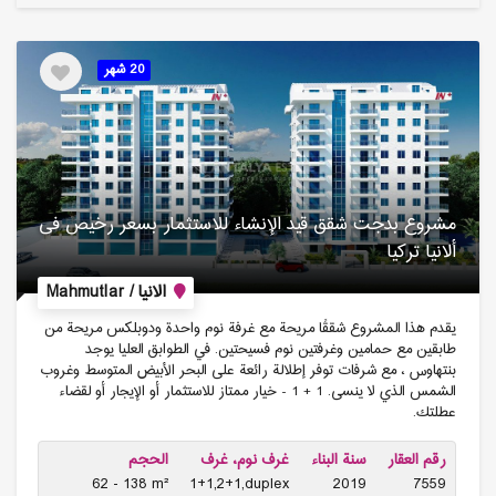
20 شهر
مشروع بدجت شقق قید الإنشاء للاستثمار بسعر رخیص فی
ألانیا تركیا
الانيا / Mahmutlar
يقدم هذا المشروع شققًا مريحة مع غرفة نوم واحدة ودوبلكس مريحة من
طابقين مع حمامين وغرفتين نوم فسيحتين. في الطوابق العليا يوجد
بنتهاوس ، مع شرفات توفر إطلالة رائعة على البحر الأبيض المتوسط وغروب
الشمس الذي لا ينسى. 1 + 1 - خيار ممتاز للاستثمار أو الإيجار أو لقضاء
عطلتك.
رقم العقار
سنة البناء
غرف نوم، غرف
الحجم
62 - 138 m²
1+1,2+1,duplex
2019
7559