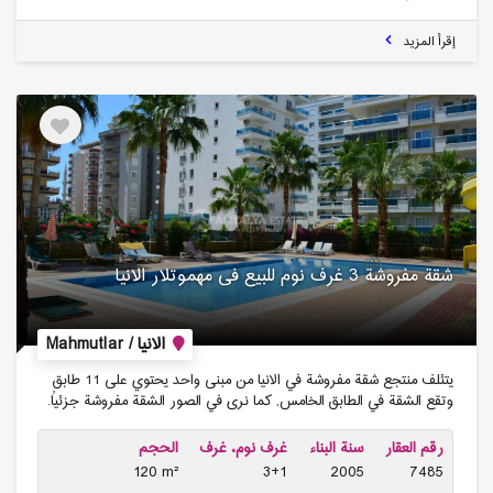
إقرأ المزيد
شقة مفروشة 3 غرف نوم للبیع فی مهموتلار الانیا
الانيا / Mahmutlar
يتئلف منتجع شقة مفروشة في الانيا من مبنى واحد يحتوي على 11 طابق
وتقع الشقة في الطابق الخامس, كما نرى في الصور الشقة مفروشة جزئياً.
رقم العقار
سنة البناء
غرف نوم، غرف
الحجم
120 m²
3+1
2005
7485