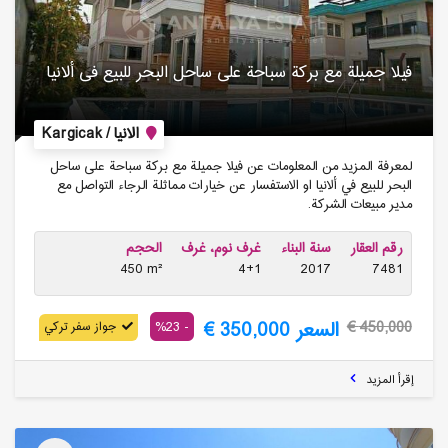
فیلا جمیلة مع بركة سباحة على ساحل البحر للبیع فی ألانیا
الانيا / Kargicak
لمعرفة المزيد من المعلومات عن فيلا جميلة مع بركة سباحة على ساحل
البحر للبيع في ألانيا او الاستفسار عن خيارات مماثلة الرجاء التواصل مع
مدير مبيعات الشركة.
رقم العقار
سنة البناء
غرف نوم، غرف
الحجم
450 m²
4+1
2017
7481
السعر 350,000 €
- 23%
450,000 €
جواز سفر تركي
إقرأ المزيد