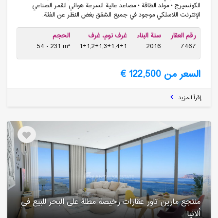
الكونسيرج ؛ مولد الطاقة ؛ مصاعد عالية السرعة هوائي القمر الصناعي
الإنترنت اللاسلكي موجود في جميع الشقق بغض النظر عن الفئة.
رقم العقار
سنة البناء
غرف نوم، غرف
الحجم
54 - 231 m²
1+1,2+1,3+1,4+1
2016
7467
السعر من 122,500 €
إقرأ المزيد
منتجع مارین تاور عقارات رخیصة مطلة على البحر للبیع فی
ألانیا